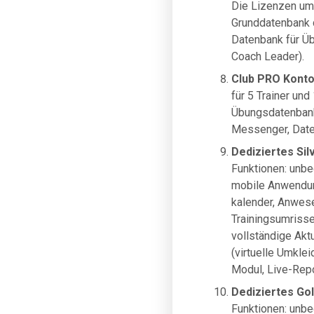
Die Lizenzen um
Grunddatenbank d
Datenbank für Üb
Coach Leader).
Club PRO Kont
für 5 Trainer un
Übungsdatenbank
Messenger, Daten
Dediziertes Sil
Funktionen: unbe
mobile Anwendun
kalender, Anwese
Trainingsumrisse
vollständige Akt
(virtuelle Umkle
Modul, Live-Repo
Dediziertes Go
Funktionen: unbe