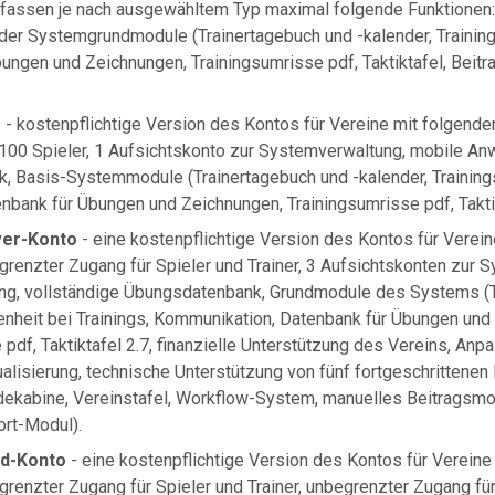
fassen je nach ausgewähltem Typ maximal folgende Funktionen
er Systemgrundmodule (Trainertagebuch und -kalender, Trainin
ungen und Zeichnungen, Trainingsumrisse pdf, Taktiktafel, Beitr
o
- kostenpflichtige Version des Kontos für Vereine mit folgende
d 100 Spieler, 1 Aufsichtskonto zur Systemverwaltung, mobile A
, Basis-Systemmodule (Trainertagebuch und -kalender, Trainin
bank für Übungen und Zeichnungen, Trainingsumrisse pdf, Taktik
ver-Konto
- eine kostenpflichtige Version des Kontos für Verei
grenzter Zugang für Spieler und Trainer, 3 Aufsichtskonten zur 
g, vollständige Übungsdatenbank, Grundmodule des Systems (T
nheit bei Trainings, Kommunikation, Datenbank für Übungen und
 pdf, Taktiktafel 2.7, finanzielle Unterstützung des Vereins, A
ualisierung, technische Unterstützung von fünf fortgeschritten
idekabine, Vereinstafel, Workflow-System, manuelles Beitragsm
rt-Modul).
ld-Konto
- eine kostenpflichtige Version des Kontos für Vereine
grenzter Zugang für Spieler und Trainer, unbegrenzter Zugang fü