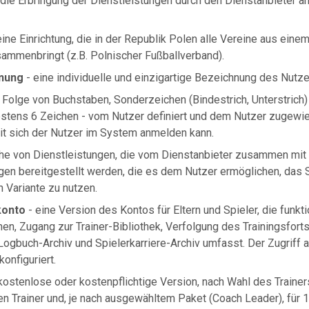
die Erbringung der Dienstleistungen durch den Dienstanbieter a
eine Einrichtung, die in der Republik Polen alle Vereine aus ein
ammenbringt (z.B. Polnischer Fußballverband).
nung
- eine individuelle und einzigartige Bezeichnung des Nutze
 Folge von Buchstaben, Sonderzeichen (Bindestrich, Unterstrich) 
stens 6 Zeichen - vom Nutzer definiert und dem Nutzer zugewi
mit sich der Nutzer im System anmelden kann.
he von Dienstleistungen, die vom Dienstanbieter zusammen mit 
gen bereitgestellt werden, die es dem Nutzer ermöglichen, das
 Variante zu nutzen.
konto
- eine Version des Kontos für Eltern und Spieler, die funkti
en, Zugang zur Trainer-Bibliothek, Verfolgung des Trainingsfort
 Logbuch-Archiv und Spielerkarriere-Archiv umfasst. Der Zugriff
onfiguriert.
kostenlose oder kostenpflichtige Version, nach Wahl des Traine
nen Trainer und, je nach ausgewähltem Paket (Coach Leader), für 1