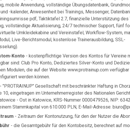
g, mobile Anwendung, vollständige Übungsdatenbank, Grundmo
 und -kalender, Anwesenheit bei Trainings, Messenger, Datenba
ningsumrisse pdf, Taktiktafel 2.7, finanzielle Unterstützung des
 vollständige Aktualisierung, 24/7 technischer Support, fünf fo
irtuelle Umkleidekabine und Vereinstafel, Workflow-System, ma
dul, Live-Berichtsmodul, kostenlose Trainerausbildung, SSL-
sselung).
ustom-Konto
- kostenpflichtige Version des Kontos für Vereine mi
gbar sind: Club Pro Konto, Dediziertes Silver-Konto und Dedizi
enen Modulen, die auf der Website www.protrainup.com verfügbar
nfiguriert werden können.
- "PROTRAINUP" Gesellschaft mit beschränkter Haftung in Chorz
 10, eingetragen im Unternehmerregister des Nationalen Gerich
Katowice - Ost in Katowice, KRS-Nummer 0000479526, NIP: 63
einem Stammkapital von 610.000 PLN, E-Mail-Adresse:
biuro@p
itraum
- Zeitraum der Kontonutzung, für den der Nutzer die Ab
bühr
- die Gesamtgebühr für den Kontobesitz, berechnet auf mona