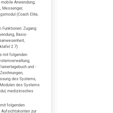
: mobile Anwendung,
g, Messenger,
agsmodul (Coach Elite,
n Funktionen: Zugang
nwendung, Basis-
gsanwesenheit,
tafel 2.7).
ne mit folgenden
Systemverwaltung,
rainertagebuch und -
 Zeichnungen,
npassung des Systems,
en Modulen des Systems
odul, medizinisches
 mit folgenden
r Aufsichtskonten zur