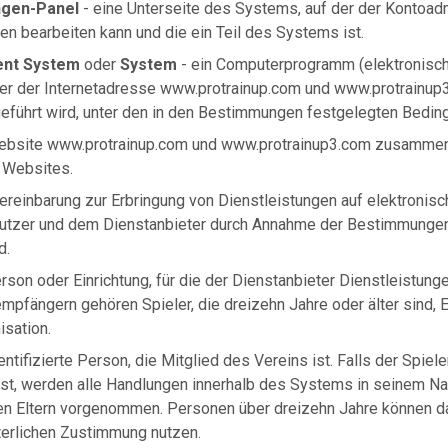
ngen-Panel
- eine Unterseite des Systems, auf der der Kontoadm
en bearbeiten kann und die ein Teil des Systems ist.
nt System
oder
System
- ein Computerprogramm (elektronisc
er der Internetadresse www.protrainup.com und www.protrainup3
eführt wird, unter den in den Bestimmungen festgelegten Bedin
ebsite www.protrainup.com und www.protrainup3.com zusammen 
 Websites.
ereinbarung zur Erbringung von Dienstleistungen auf elektronis
tzer und dem Dienstanbieter durch Annahme der Bestimmungen
d.
rson oder Einrichtung, für die der Dienstanbieter Dienstleistunge
pfängern gehören Spieler, die dreizehn Jahre oder älter sind, El
isation.
entifizierte Person, die Mitglied des Vereins ist. Falls der Spie
ist, werden alle Handlungen innerhalb des Systems in seinem 
en Eltern vorgenommen. Personen über dreizehn Jahre können d
terlichen Zustimmung nutzen.