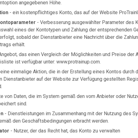
ntoption angegebenen Höhe.
ion
- ein kostenpflichtiges Konto, das auf der Website ProTrainU
Kontoparameter
- Verbesserung ausgewählter Parameter des K
uswahl eines der Kontotypen und Zahlung der entsprechenden Ge
rfolgt, sobald der Dienstanbieter eine Nachricht über die Zahlun
rags erhält.
Angebot, das einen Vergleich der Möglichkeiten und Preise der
eisliste ist verfügbar unter: www.protrainup.com.
 eine einmalige Aktion, die in der Erstellung eines Kontos durch
m Dienstanbieter auf der Website zur Verfügung gestellten Regi
.
te von Daten, die im System gemäß den vom Anbieter oder Nutze
ichert sind.
en
- Dienstleistungen im Zusammenhang mit der Nutzung des S
gemäß den Geschäftsbedingungen erbracht werden.
ator
- Nutzer, der das Recht hat, das Konto zu verwalten