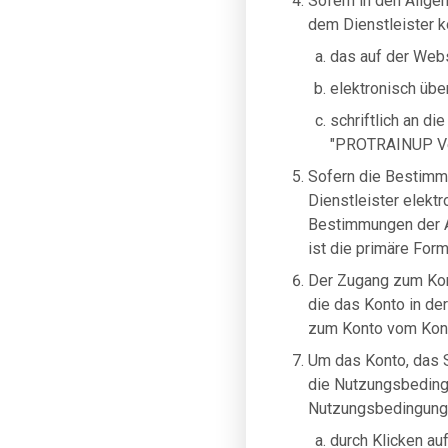
Sofern in den Allge
dem Dienstleister 
das auf der Webs
elektronisch übe
schriftlich an d
"PROTRAINUP Ve
Sofern die Bestimm
Dienstleister elekt
Bestimmungen der A
ist die primäre For
Der Zugang zum Kont
die das Konto in d
zum Konto vom Kon
Um das Konto, das S
die Nutzungsbeding
Nutzungsbedingunge
durch Klicken au