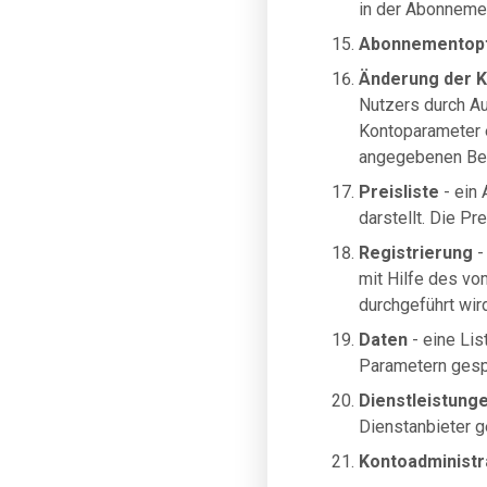
in der Abonneme
Abonnementopt
Änderung der 
Nutzers durch A
Kontoparameter e
angegebenen Bet
Preisliste
- ein 
darstellt. Die Pr
Registrierung
-
mit Hilfe des vo
durchgeführt wird
Daten
- eine Lis
Parametern gespe
Dienstleistung
Dienstanbieter 
Kontoadministr