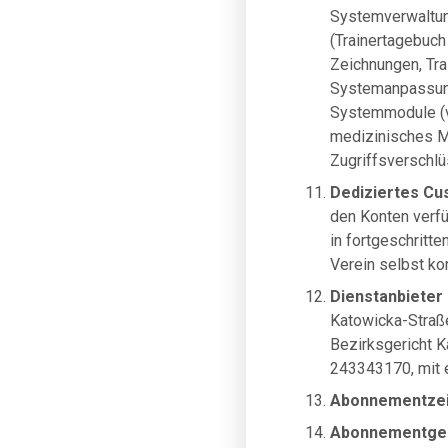
Systemverwaltun
(Trainertagebuch
Zeichnungen, Trai
Systemanpassung,
Systemmodule (v
medizinisches Mo
Zugriffsverschlü
Dediziertes C
den Konten verfü
in fortgeschritt
Verein selbst ko
Dienstanbieter
Katowicka-Straße
Bezirksgericht 
243343170, mit 
Abonnementze
Abonnementge