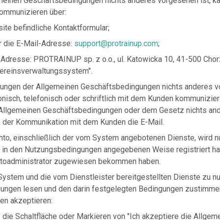
meinen Geschäftsbedingungen nichts anderes vorgesehen ist, ka
kommunizieren über:
ite befindliche Kontaktformular;
r die E-Mail-Adresse:
support@protrainup.com
;
ie Adresse: PROTRAINUP sp. z o.o., ul. Katowicka 10, 41-500 Cho
reinsverwaltungssystem".
ungen der Allgemeinen Geschäftsbedingungen nichts anderes vo
ronisch, telefonisch oder schriftlich mit dem Kunden kommunizier
llgemeinen Geschäftsbedingungen oder dem Gesetz nichts and
m der Kommunikation mit dem Kunden die E-Mail.
o, einschließlich der vom System angebotenen Dienste, wird nu
er in den Nutzungsbedingungen angegebenen Weise registriert h
toadministrator zugewiesen bekommen haben.
ystem und die vom Dienstleister bereitgestellten Dienste zu n
ungen lesen und den darin festgelegten Bedingungen zustimmen
n akzeptieren:
f die Schaltfläche oder Markieren von "Ich akzeptiere die Allgem