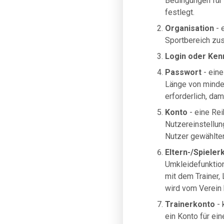
Bedingungen für 
festlegt.
Organisation
- 
Sportbereich zus
Login oder Ken
Passwort
- eine
Länge von minde
erforderlich, da
Konto
- eine Rei
Nutzereinstellun
Nutzer gewählten
Eltern-/Spieler
Umkleidefunktion
mit dem Trainer,
wird vom Verein k
Trainerkonto
- 
ein Konto für ei