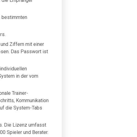
n die Empfänger
em bestimmten
rs.
und Ziffern mit einer
esen. Das Passwort ist
individuellen
 System in der vom
onale Trainer-
schritts, Kommunikation
 auf die System-Tabs
rs. Die Lizenz umfasst
00 Spieler und Berater.