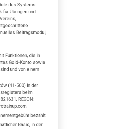
dule des Systems
nk für Übungen und
 Vereins,
rtgeschrittene
nuelles Beitragsmodul,
t Funktionen, die in
ertes Gold-Konto sowie
 sind und von einem
ów (41-500) in der
tsregisters beim
42821631, REGON:
rotrainup.com
.
onnementgebühr bezahlt.
tlicher Basis, in der