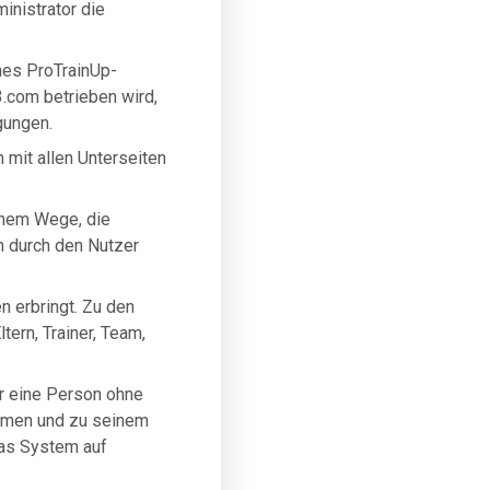
inistrator die
hes ProTrainUp-
.com betrieben wird,
gungen.
mit allen Unterseiten
chem Wege, die
 durch den Nutzer
n erbringt. Zu den
tern, Trainer, Team,
ler eine Person ohne
Namen und zu seinem
as System auf