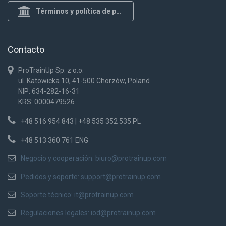
Términos y política de privacidad
Contacto
ProTrainUp Sp. z o.o.
ul. Katowicka 10, 41-500 Chorzów, Poland
NIP: 634-282-16-31
KRS: 0000479526
+48 516 954 843 | +48 535 352 535 PL
+48 513 360 761 ENG
Negocio y cooperación:
biuro@protrainup.com
Pedidos y soporte:
support@protrainup.com
Soporte técnico:
it@protrainup.com
Regulaciones legales:
iod@protrainup.com